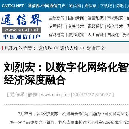
CNTXJ.NET
|
通信界-中国通信门户
|
通信圈
|
通信家
|
下载吧
|
说吧
|
国际新闻
|
国内新闻
|
运营动态
|
市场动态
|
专网通信
|
交换技术
|
视频通信
|
接入技术
|
智能电网
|
虚拟现实
|
人工智能
|
自动化
|
光
您现在的位置：
通信界
>>
通信人物
>> 对话正文
刘烈宏：以数字化网络化智
经济深度融合
[ 通信界 | 静姝 | www.cntxj.net | 2023/3/27 8:50:27 ]
3月25日，以“经济复苏：机遇与合作”为主题的中国发展高层论
第一次全面恢复线下举办。刘烈宏董事长作为企业家代表应邀出席本