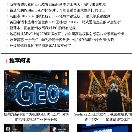
我带着1080克的三代酷睿Ultra轻薄本进山两天 但是没带充电器
被遗忘的Panther Lake“小”芯片，可能更适合追求性价比的你…
与酷睿Ultra 5 325的丽江行，1kg轻薄本很流畅，1整天续航很酸爽
英国电话卡选哪个运营商？中国移动CMLink一站式通信生态的深度剖析
轻薄本，正在悄悄改写我对 PC 的所有想象
地芯科技MWC上海2026圆满收官，以自研高端模拟射频芯片全景赋能空天
数智普惠 一步到位 | 华为极简全闪数据中心2.0存储商业峰会-暨大附
外媒曝蚂蚁集团正秘密测试AI 版支付宝
推荐阅读
杭州方品科技作为杭州GEO优化公司 深耕
Seedance 2.5正式发布：视频生成从
前沿技术赋能产业服务升级
向“可交付”，加速赋能实体产