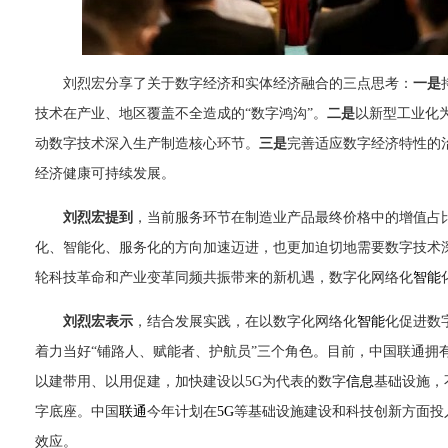
刘烈宏分享了关于数字经济和实体经济融合的三点思考：
一是
技术在产业、地区覆盖不全造成的“数字鸿沟”。
二是
以新型工业化
动数字技术深入生产制造核心环节。
三是
完善适应数字经济特性的
经济健康可持续发展。
刘烈宏提到
，当前服务环节在制造业产品最终价格中的增值占
化、智能化、服务化的方向加速迈进，也更加迫切地需要数字技术
轮科技革命和产业变革同频共振带来的新机遇，数字化网络化
智能
刘烈宏表示
，结合发展实践，在以数字化网络化
智能
化促进数
着力当好“铺路人、赋能者、护航员”三个角色。目前，中国联通拥有
以建带用、以用促建，加快建设以5G为代表的数字
信息
基础设施，
字底座。中国
联通
今年计划在
5G
等基础设施建设和科技创新方面投
效应。