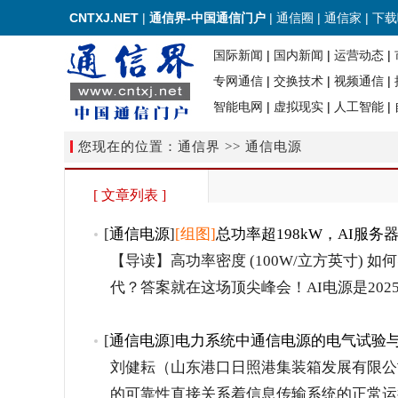
CNTXJ.NET
|
通信界-中国通信门户
|
通信圈
|
通信家
|
下载
国际新闻
|
国内新闻
|
运营动态
|
专网通信
|
交换技术
|
视频通信
|
智能电网
|
虚拟现实
|
人工智能
|
您现在的位置：通信界 >> 通信电源
[ 文章列表 ]
[
通信电源
]
[组图]
总功率超198kW，AI服
【导读】高功率密度 (100W/立方英寸)
代？答案就在这场顶尖峰会！AI电源是2025-
[
通信电源
]
电力系统中通信电源的电气试验
刘健耘（山东港口日照港集装箱发展有限公司动
的可靠性直接关系着信息传输系统的正常运