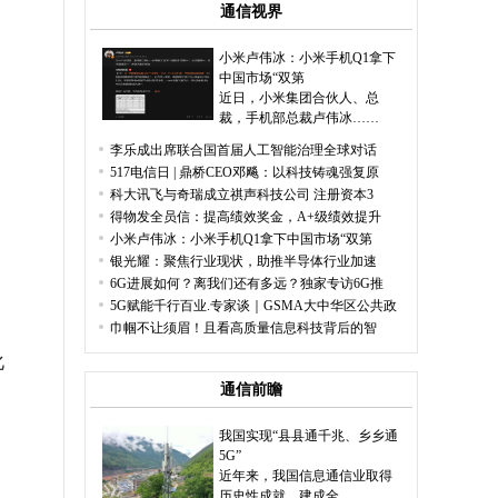
通信视界
小米卢伟冰：小米手机Q1拿下
中国市场“双第
近日，小米集团合伙人、总
裁，手机部总裁卢伟冰……
李乐成出席联合国首届人工智能治理全球对话
517电信日 | 鼎桥CEO邓飚：以科技铸魂强复原
科大讯飞与奇瑞成立祺声科技公司 注册资本3
得物发全员信：提高绩效奖金，A+级绩效提升
小米卢伟冰：小米手机Q1拿下中国市场“双第
银光耀：聚焦行业现状，助推半导体行业加速
6G进展如何？离我们还有多远？独家专访6G推
5G赋能千行百业.专家谈｜GSMA大中华区公共政
巾帼不让须眉！且看高质量信息科技背后的智
化
通信前瞻
我国实现“县县通千兆、乡乡通
5G”
近年来，我国信息通信业取得
历史性成就，建成全……