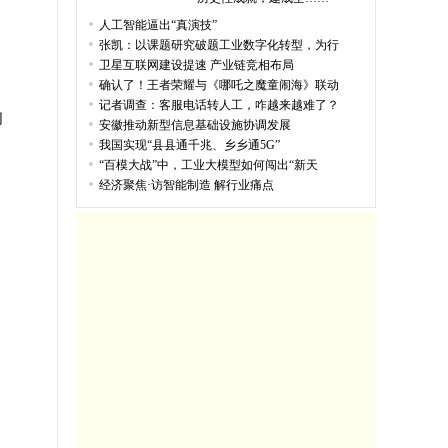
人工智能逼出“真演技”
张凯：以课题研究破题工业数字化转型，为行
卫星互联网建设提速 产业链竞相布局
确认了！王者荣耀与《哪吒之魔童闹海》联动
记者调查：客服电话转人工，咋越来越难了？
的
安徽推动新型信息基础设施协调发展
我国实现“县县通千兆、乡乡通5G”
“百模大战”中，工业大模型如何闯出“新天
经济聚焦·访智能制造 解行业痛点