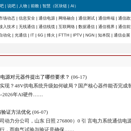
吧
|
说吧
|
人物
|
前瞻
| 智慧（
区块链
|
AI
）
市场动态
|
信息安全
|
通信电源
|
网络融合
|
通信测试
|
通信终端
|
通信政
接入技术
|
无线通信
|
通信线缆
|
互联网络
|
数据通信
|
通信视界
|
通信前
自动化
|
光通信
|
IT
|
6G
|
烽火
|
FTTH
|
IPTV
|
NGN
|
知本院
|
通信会展
务器电源对元器件提出了哪些要求？
(06-17)
 如何实现？48V供电系统升级如何破局？国产核心器件能否完成
2026年AI硬件……
与验证方法优化
(06-07)
力分公司，山东 日照 276800）0 引 言电力系统通信电
行，而电气试验与验证是确保……