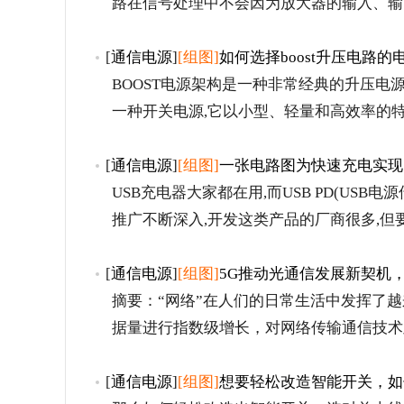
路在信号处理中不会因为放大器的输入、输
[
通信电源
]
[组图]
如何选择boost升压电路的
BOOST电源架构是一种非常经典的升压电
一种开关电源,它以小型、轻量和高效率的
[
通信电源
]
[组图]
一张电路图为快速充电实现
USB充电器大家都在用,而USB PD(US
推广不断深入,开发这类产品的厂商很多,但
[
通信电源
]
[组图]
5G推动光通信发展新契机
摘要：“网络”在人们的日常生活中发挥了
据量进行指数级增长，对网络传输通信技术
[
通信电源
]
[组图]
想要轻松改造智能开关，如