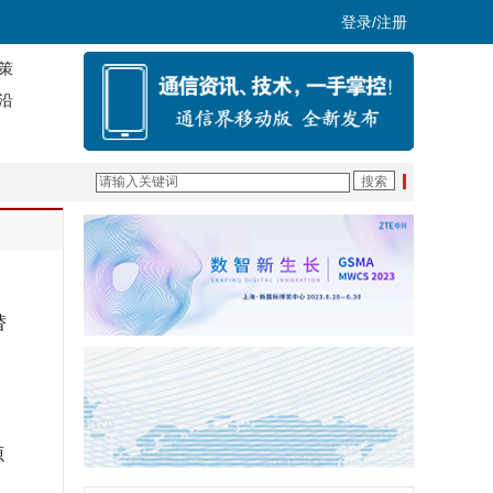
登录/注册
策
沿
替
源