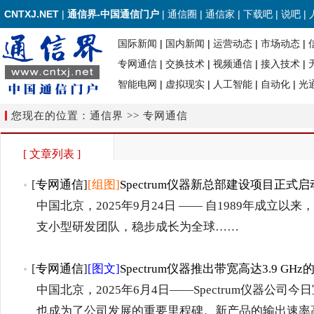
CNTXJ.NET
|
通信界-中国通信门户
|
通信圈
|
通信家
|
下载吧
|
说吧
|
国际新闻
|
国内新闻
|
运营动态
|
市场动态
|
专网通信
|
交换技术
|
视频通信
|
接入技术
|
智能电网
|
虚拟现实
|
人工智能
|
自动化
|
光
您现在的位置：通信界 >> 专网通信
[ 文章列表 ]
[
专网通信
]
[组图]
Spectrum仪器新总部建设项目正式启
中国北京，2025年9月24日 —— 自1989年成立以来，Spect
支小型研发团队，稳步成长为全球……
[
专网通信
]
[图文]
Spectrum仪器推出带宽高达3.9 
中国北京，2025年6月4日——Spectrum仪器公
也成为了公司发展的重要里程碑。新产品的输出速率高达