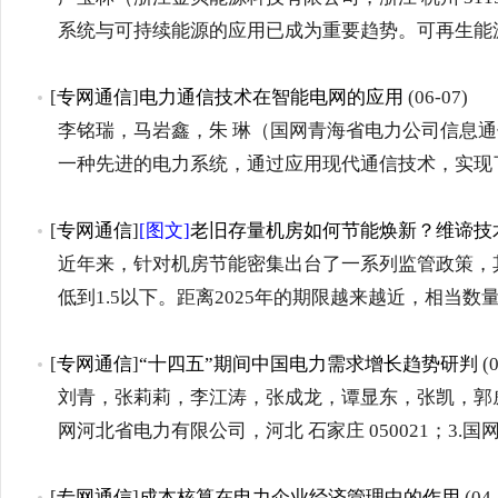
系统与可持续能源的应用已成为重要趋势。可再生能
[
专网通信
]
电力通信技术在智能电网的应用
(06-07)
李铭瑞，马岩鑫，朱 琳（国网青海省电力公司信息通信公
一种先进的电力系统，通过应用现代通信技术，实现
[
专网通信
]
[图文]
老旧存量机房如何节能焕新？维谛技术
近年来，针对机房节能密集出台了一系列监管政策，其
低到1.5以下。距离2025年的期限越来越近，相当数
[
专网通信
]
“十四五”期间中国电力需求增长趋势研判
(0
刘青，张莉莉，李江涛，张成龙，谭显东，张凯，郭威(1
网河北省电力有限公司，河北 石家庄 050021；3.
[
专网通信
]
成本核算在电力企业经济管理中的作用
(04-