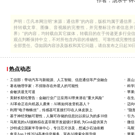
作者：汤乐平 
1
324
声明：①凡本网注明“来源：通信界”的内容，版权均属于通信界
持转载文章、图像、音视频的完整性，并完整标注作者信息并注
界）”的内容，均转载自其它媒体，转载目的在于传递更多行业
观点判断保持中立，不对所包含内容的准确性、可靠性或完整性
全部责任。③如因内容涉及版权和其它问题，请自发布之日起30
热点动态
工信部：带动汽车与新能源、人工智能、信息通信等产业融合
巫山
著名物理学家：不排除存在外星人的可能性
科学
俞敏洪退无可退
苹果
美财长耶伦警告：金融行业广泛应用AI带来潜在“重大风险”
在生
AI革命正在向机器人袭来：AI将如何改变机器人？
迈向
利用“电子蜘蛛丝”，传感器可直接打印在人体皮肤上
“隐
基于神经突触可塑性，人脑可存储的信息比以前认为的多10倍
引力
马斯克的xAI据称拟在孟菲斯开发超级计算机 为Grok提供算力
微信
沙特成立国家半导体中心，专注芯片涉及，想减少石油依赖
马斯
夸克App上线2024高考信息服务，宣布AI搜索全面升级
苹果新