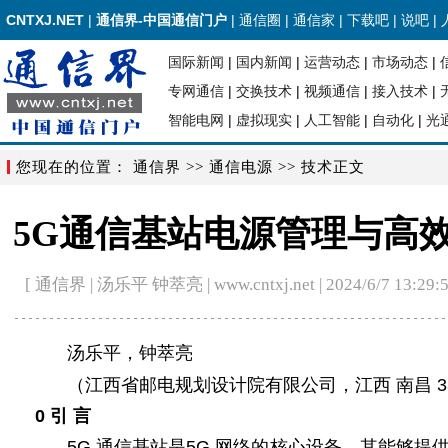
CNTXJ.NET
|
通信界-中国通信门户
|
通信圈
|
通信家
|
下载吧
|
说吧
|
国际新闻
|
国内新闻
|
运营动态
|
市场动态
|
专网通信
|
交换技术
|
视频通信
|
接入技术
|
智能电网
|
虚拟现实
|
人工智能
|
自动化
|
光
您现在的位置：
通信界
>>
通信电源
>> 技术正文
5G通信基站电源管理与高
[ 通信界 | 汤乐平 钟萃亮 | www.cntxj.net | 2024/6/7 13:29:5
汤乐平，钟萃亮
（江西省邮电规划设计院有限公司，江西 南昌 33
0 引 言
5G 通信基站是5G 网络的核心设备，其能够